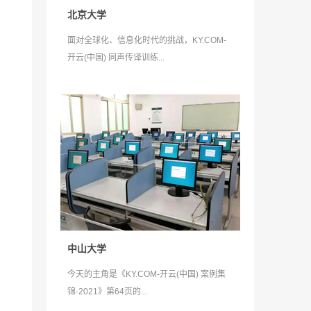
北京大学
面对全球化、信息化时代的挑战，KY.COM-
开云(中国) 同声传译训练...
中山大学
今天的主角是《KY.COM-开云(中国) 案例集
锦·2021》第64页的...