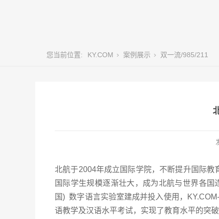
您当前位置:
KY.COM
案例展示
双一流/985/211
北航于2004年成立国际学院，不断提升国际教
国际学生规模逐渐壮大，成为北航与世界各国连接的
国) 数字语言实验室建成并投入使用，KY.CO
语教学及汉语水平考试，实现了教育水平的突破