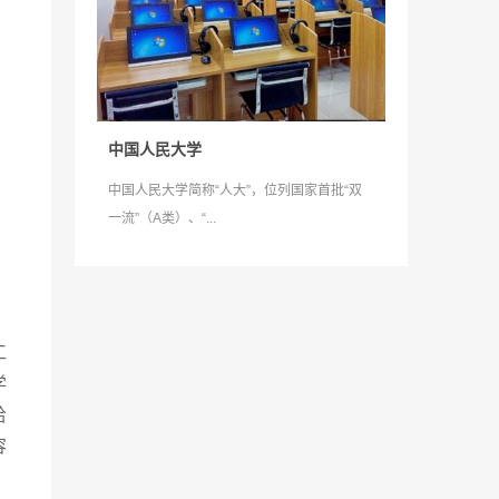
中国人民大学
中国人民大学简称“人大”，位列国家首批“双
一流”（A类）、“...
工
学
给
容