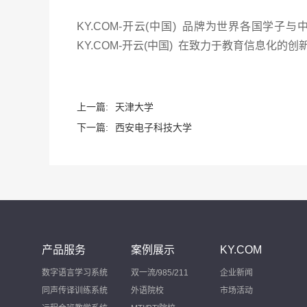
KY.COM-开云(中国) 品牌为世界各国学
KY.COM-开云(中国) 在致力于教育信息化的
上一篇:
天津大学
下一篇:
西安电子科技大学
产品服务
案例展示
KY.COM
数字语言学习系统
双一流/985/211
企业新闻
同声传译训练系统
外语院校
市场活动