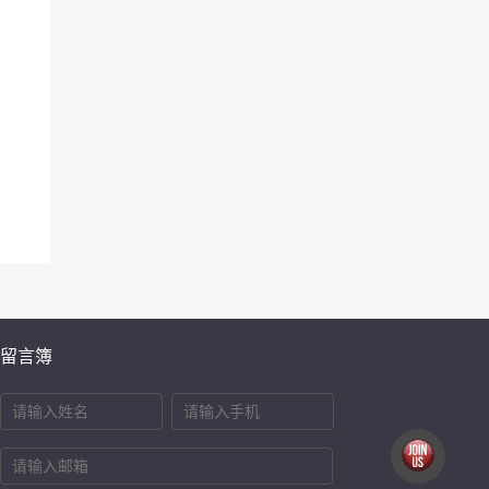
。
留言簿