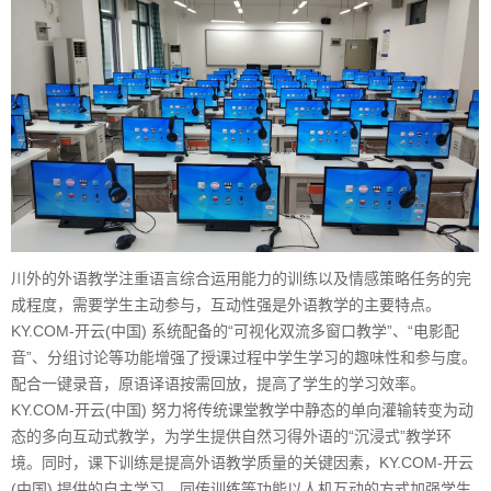
川外的外语教学注重语言综合运用能力的训练以及情感策略任务的完
成程度，需要学生主动参与，互动性强是外语教学的主要特点。
KY.COM-开云(中国) 系统配备的“可视化双流多窗口教学”、“电影配
音”、分组讨论等功能增强了授课过程中学生学习的趣味性和参与度。
配合一键录音，原语译语按需回放，提高了学生的学习效率。
KY.COM-开云(中国) 努力将传统课堂教学中静态的单向灌输转变为动
态的多向互动式教学，为学生提供自然习得外语的“沉浸式”教学环
境。同时，课下训练是提高外语教学质量的关键因素，KY.COM-开云
(中国) 提供的自主学习、同传训练等功能以人机互动的方式加强学生