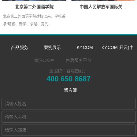
北京第二外国语学院
中国人民解放军国际关...
北京第二外国语学院建校以来，学校秉
承“明德、勤学、求是、竞先...
产品服务
案例展示
KY.COM
KY.COM-开云(中
数字语言学习系
双一流/985/211
企业新闻
国)
售后服务平台
微信公众号
全国统一客服热线：
同声传译训练系
统
外语院校
市场活动
企业简介
400 650 8687
​远程合班教学系
统
MTI/BTI院校
发展历程
留言簿
KY.COM-开云(中
统
用户名录
荣誉资质
国) Hub本地化部
电子教室
联系我们
署的视频会议教
交互式电子教室
Hub诚征渠道合
智慧教学空间
学系统
作伙伴