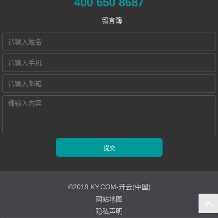
400 650 8687
​远程合班教学系
统
MTI/BTI院校
发展历程
留言簿
KY.COM-开云(中
统
用户名录
荣誉资质
国) Hub本地化部
电子教室
联系我们
署的视频会议教
交互式电子教室
Hub诚征渠道合
智慧教学空间
学系统
作伙伴
高密度WiFi移动
智慧教室
©2019 KY.COM-开云(中国)
网站地图
隐私声明