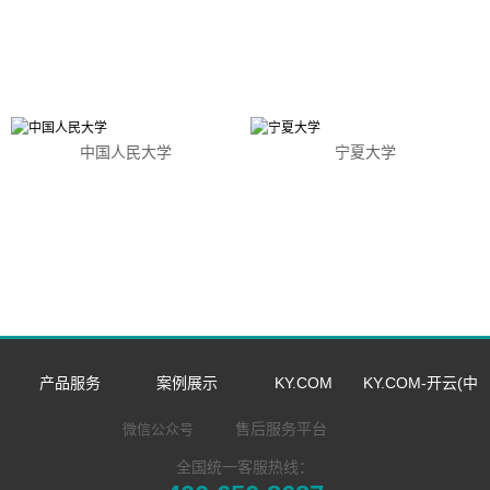
中国人民大学
宁夏大学
产品服务
案例展示
KY.COM
KY.COM-开云(中
数字语言学习系
双一流/985/211
企业新闻
国)
售后服务平台
微信公众号
全国统一客服热线：
同声传译训练系
统
外语院校
市场活动
企业简介